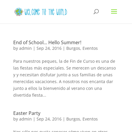
End of School… Hello Summer!
by
admin
|
Sep 24, 2016
|
Burgos
,
Eventos
Para nuestros peques, la de Fin de Curso es una de
las fiestas más especiales. Se merecen un descanso
y y necesitan disfutar junto a sus familias de unas
merecidas vacaciones. A nosotros nos encanta dar
junto a ellos la bienvenido al verano con una
divertida fiesta...
Easter Party
by
admin
|
Sep 24, 2016
|
Burgos
,
Eventos
Nos sólo nos gusta conocer cómo viven en otros