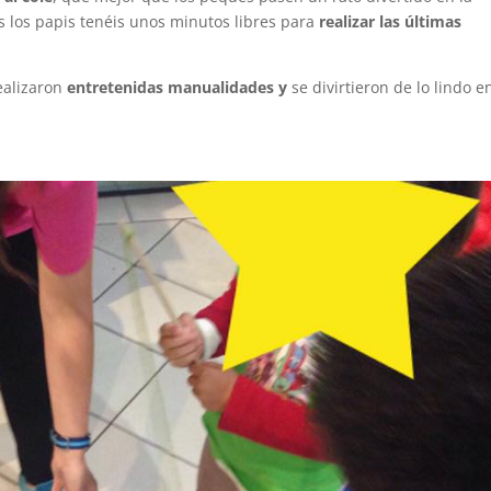
 los papis tenéis unos minutos libres para
realizar las últimas
realizaron
entretenidas manualidades y
se divirtieron de lo lindo e